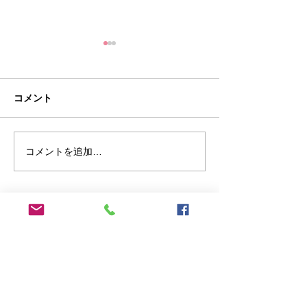
中東情勢を踏まえた石油
及び関連製品等に関する
対応について
燃料油・石油に関する情報提
コメント
供・対応、中小企業・小規模
事業者向け支援など、中東情
勢を踏まえた経済産業省の取
コメントを追加…
【お知らせ】中
組をまとめてご覧いただけま
より賃上げ・最
す。 政府においては、燃料油
応支援特設サイ
や石油製品等の供給について
内
万全の体制をとっているとこ
ろですが、流通や取引の状況
長崎県よろず支援拠点
に影響が及ぶ場合に備えて、
〒850-0031
事業者の皆様からの情報を受
長崎県長崎市桜町4-1 長崎商工会館9階
け付けます。 以下のフォーム
TEL…
095-828-1462
から情報をお寄せください。
FAX…
095-828-1466
■JR長崎駅より徒歩10分