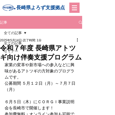
長崎県よろず支援拠点
記事
全ての記事
2025年5月14日
読了時間: 1分
全ての記事
令和７年度 長崎県アトツ
セミナー
ギ向け伴奏支援プログラム
家業の変革や新市場への参入などに興
味があるアトツギの方対象のプログラ
ムです。
公募期間 ５月１２日（月）～７月７日
（月）
６月５日（木）にＣＯＲＧＩ事業説明
会を長崎市で開催します！
参加費無料・オンライン参加も可能で