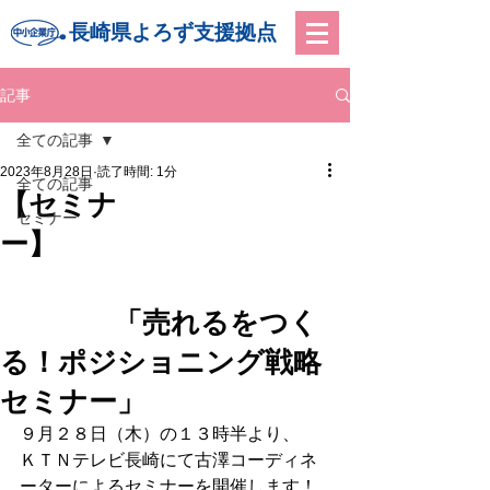
長崎県よろず支援拠点
記事
全ての記事
2023年8月28日
読了時間: 1分
全ての記事
【セミナ
セミナー
ー】
「売れるをつく
る！ポジショニング戦略
セミナー」
９月２８日（木）の１３時半より、
ＫＴＮテレビ長崎にて古澤コーディネ
ーターによるセミナーを開催します！