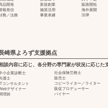
​商品開発
​新規創業
​販路開拓
​情報発信
​施策活用
​海外展開
法律
​財務／法務
​事業承継
長崎県よろず支援拠点
相談内容に応じ、各分野の専門家が状況に応じた
​社会保険労務士
中小企業診断士
​販売士
弁護士
​コピーライター／ライター
​ITコンサルタント
​販促プロデューサー
​Webデザイナー
​バイヤー
​調理師