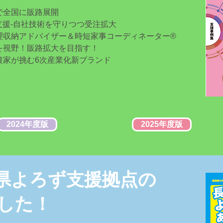
で全国に販路展開
支援-自社技術を守りつつ受注拡大
理収納アドバイザー＆時短家事コーディネーター®
を視野！販路拡大を目指す！
農家が挑む6次産業化新ブランド
2024年度版
2025年度版
県よろず支援拠点の
した！