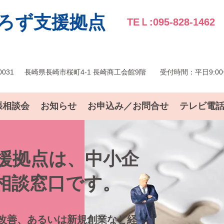
ろず支援拠点
TEＬ:095-828-1462
0031
長崎県長崎市桜町4-1 長崎商工会館9階
受付時間：平日9:00〜
張相談会
お知らせ
お申込み／お問合せ
テレビ電
援拠点は、中小企
相談窓口です。
改善、あるいは新規創業など経