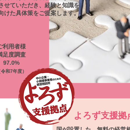
させていただき、経験と知識を
向けた具体策をご提案します。
ご利用者様
満足度調査
97.0%
（令和7年度）
よろず支援拠
国が設置した、無料の経営