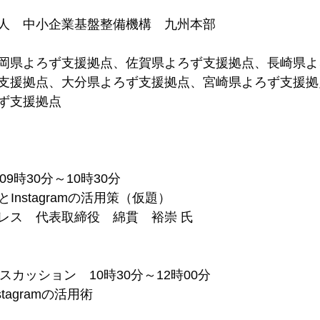
人　中小企業基盤整備機構　九州本部
岡県よろず支援拠点、佐賀県よろず支援拠点、長崎県よ
支援拠点、大分県よろず支援拠点、宮崎県よろず支援拠
ず支援拠点
■第1部：セミナー　09時30分～10時30分	
Instagramの活用策（仮題）
レス　代表取締役　綿貫　裕崇 氏
■第2部：パネルディスカッション　10時30分～12時00分	
tagramの活用術