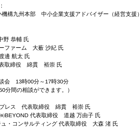
：
中小機構九州本部　中小企業支援アドバイザー（経営支援
中野 恭輔 氏
ーファーム　大薮 沙紀 氏
邊 航太 氏
表取締役　綿貫　裕崇 氏
談会　13時00分～17時30分
1社様につき50分間の相談ができます。）
ンプレス　代表取締役　綿貫　裕崇 氏
㈱BEYOND 代表取締役　道越 万由子 氏
ュ・コンサルティング 代表取締役　大森 渚 氏