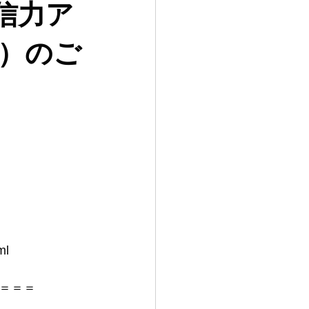
発信力ア
）のご
ml
＝＝＝