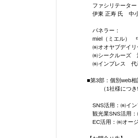
　ファシリテーター
　伊東 正寿 氏　
　パネラー：
　miel（ミエル）　
　㈱オオヤブデイリ
　㈱シークルーズ　渡
　㈱インプレス　代
■第3部：個別web相
         （
　SNS活用：㈱イ
　観光業SNS活用：
　EC活用：㈱オージ