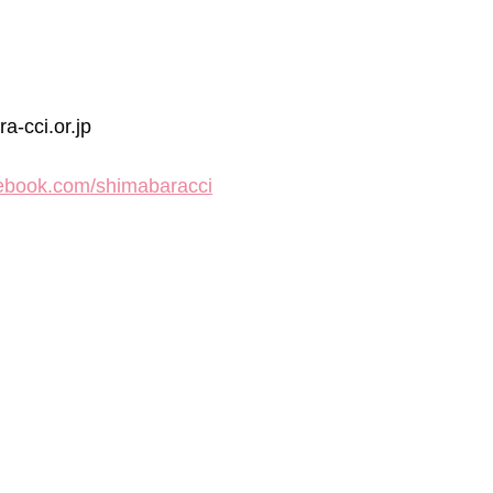
-cci.or.jp
cebook.com/shimabaracci