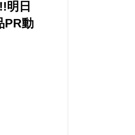
!明日
PR動