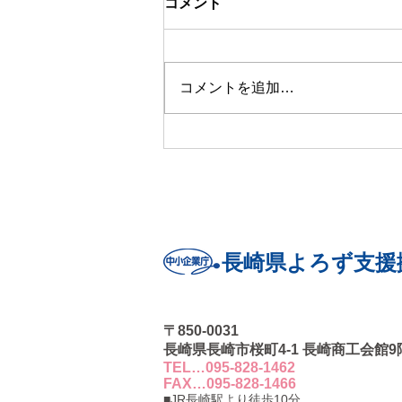
コメント
及に向けた特別相談窓口」の
開設について
経済産業省及び中小企業庁では、
消費税率の変更に柔軟に対応可能
コメントを追加…
なスマートレジシステムの普及に
向けた取組を進めております。
長崎県よろず支援拠点におきまし
ても、「スマートレジシステムの
普及に向けた特別相談窓口」を設
置しましたのでご案内いたしま
す。 お気軽にお問い合わせくだ
さい。
長崎県よろず支援
〒850-0031
長崎県長崎市桜町4-1 長崎商工会館9
TEL…095-828-1462
FAX…095-828-1466
■JR長崎駅より徒歩10分