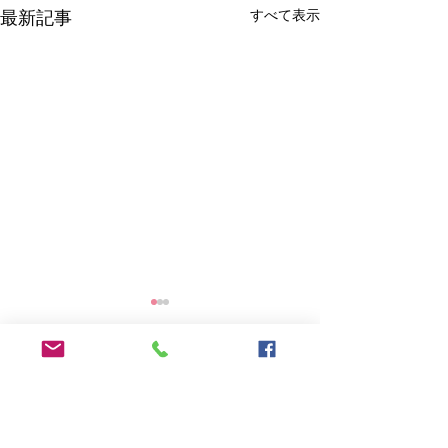
すべて表示
最新記事
中東情勢を踏まえた石油
及び関連製品等に関する
対応について
燃料油・石油に関する情報提
コメント
供・対応、中小企業・小規模
事業者向け支援など、中東情