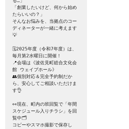
る…」

「創業したいけど、何から始め
たらいいの？」

そんなお悩みを、当拠点のコー
ディネーターが一緒に考えます
💡

🗓2025年度（令和7年度）は、
毎月第2水曜日に開催！

📍会場は《波佐見町総合文化会
館 ウェイブホール》

👥個別対応＆完全予約制だか
ら、安心してご相談いただけま
す👌

👀現在、町内の班回覧で「年間
スケジュール入りチラシ」を回
覧中🗂

コピーやスマホ撮影で保存し