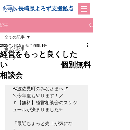
長崎県よろず支援拠点
記事
全ての記事
2025年5月15日
読了時間: 1分
全ての記事
経営をもっと良くした
セミナー
い 個別無料
相談会
📢波佐見町のみなさまへ📍

＼今年度もやります！／

🚩【無料】経営相談会のスケジ
ュールが決まりました✨

「最近ちょっと売上が気にな