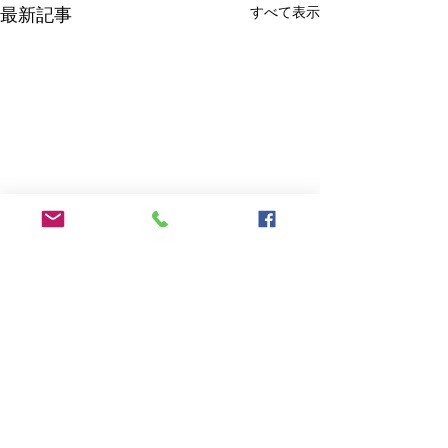
すべて表示
最新記事
中東情勢を踏まえた石油
及び関連製品等に関する
対応について
燃料油・石油に関する情報提
コメント
供・対応、中小企業・小規模
事業者向け支援など、中東情