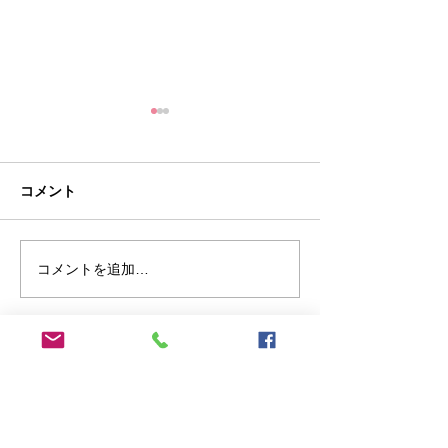
中東情勢を踏まえた石油
及び関連製品等に関する
対応について
燃料油・石油に関する情報提
コメント
供・対応、中小企業・小規模
事業者向け支援など、中東情
勢を踏まえた経済産業省の取
コメントを追加…
【お知らせ】中
組をまとめてご覧いただけま
より賃上げ・最
す。 政府においては、燃料油
応支援特設サイ
や石油製品等の供給について
内
万全の体制をとっているとこ
ろですが、流通や取引の状況
長崎県よろず支援拠点
に影響が及ぶ場合に備えて、
〒850-0031
事業者の皆様からの情報を受
長崎県長崎市桜町4-1 長崎商工会館9階