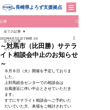
長崎県よろず支援拠点
記事
全ての記事
2023年8月7日
読了時間: 1分
全ての記事
～対馬市（比田勝）サテラ
セミナー
イト相談会中止のお知らせ
～
８月８日（火）開催を予定しておりま
した、
上対馬総合センターでの相談会は
台風接近に伴い中止とさせていただき
ます。
すでにサテライト相談会へご予約いた
だいていた方、来場をご検討されてい