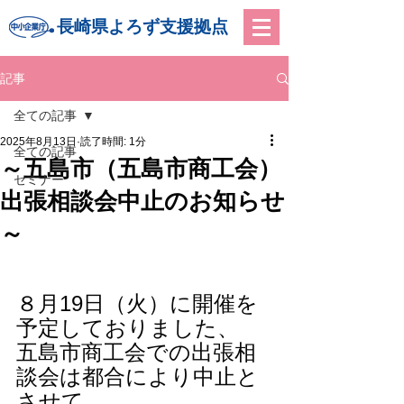
長崎県よろず支援拠点
記事
全ての記事
2025年8月13日
読了時間: 1分
全ての記事
～五島市（五島市商工会）
セミナー
出張相談会中止のお知らせ
～
８月19日（火）に開催を
予定しておりました、
五島市商工会での出張相
談会は都合により中止と
させて