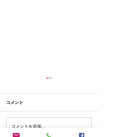
中東情勢を踏まえた石油
及び関連製品等に関する
対応について
燃料油・石油に関する情報提
コメント
供・対応、中小企業・小規模
事業者向け支援など、中東情
勢を踏まえた経済産業省の取
コメントを追加…
【お知らせ】中
組をまとめてご覧いただけま
より賃上げ・最