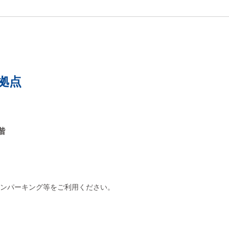
いただけます。 政府において
は、燃料油や石油製品等の供給に
ついて万全の体制をとっていると
ころですが、流通や取引の状況に
影響が及ぶ場合に備えて、事業者
の皆様からの情報を受け付けま
拠点
す。 以下のフォームから情報を
お寄せください。
階
ンパーキング等をご利用ください。