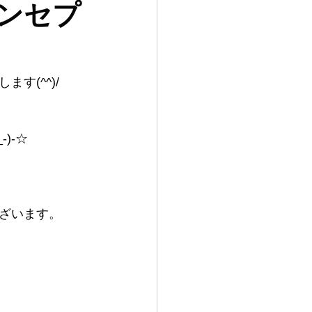
ンセプ
す(^^)/
)-☆
ざいます。