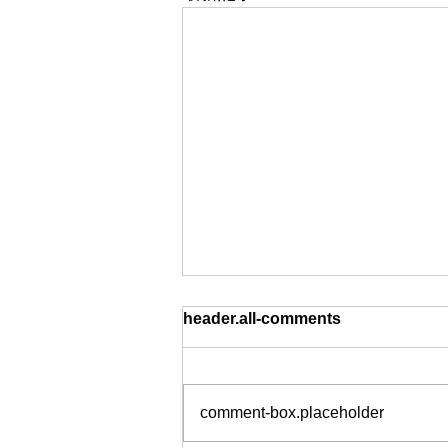
「スマートレジシステムの普
header.all-comments
及に向けた特別相談窓口」の
開設について
経済産業省及び中小企業庁では、
消費税率の変更に柔軟に対応可能
comment-box.placeholder
なスマートレジシステムの普及に
向けた取組を進めております。