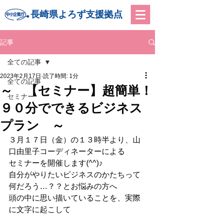
長崎県よろず支援拠点
記事
全ての記事
2023年2月17日
読了時間: 1分
全ての記事
～ 【セミナー】超簡単！
セミナー
９０分でできるビジネス
プラン ～
３月１７日（金）の１３時半より、山
口由里子コーディネーターによる
セミナーを開催します(^^)♪
自分がやりたいビジネスのかたちって
何だろう…？？とお悩みの方へ
頭の中に思い描いていることを、実際
に文字に起こして