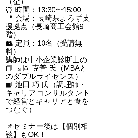
（金）
⏰ 時間：13:30〜15:00
📍 会場：長崎県よろず支
援拠点（長崎商工会館9
階）
👥 定員：10名（受講無
料）
講師は中小企業診断士の
📘 長岡 克普 氏（MBAと
のダブルライセンス）
📘 池田 巧 氏（調理師・
キャリアコンサルタント
で経営とキャリアと食を
つなぐ）
📌セミナー後は【個別相
談】もOK！