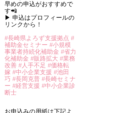
早めの申込がおすすめで
す📲
▶ 申込はプロフィールの
リンクから！
#長崎県よろず支援拠点
#
補助金セミナー
#小規模
事業者持続化補助金
#省力
化補助金
#販路拡大
#業務
改善
#人手不足
#価格転
嫁
#中小企業支援
#池田
巧
#長岡克普
#長崎セミナ
ー
#経営支援
#中小企業診
断士
お申込みの用紙は下記よ