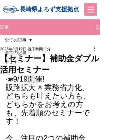
長崎県よろず支援拠点
記事
全ての記事
2025年8月12日
読了時間: 1分
全ての記事
【セミナー】補助金ダブル
セミナー
活用セミナー
📣9/19開催!
販路拡大 × 業務省力化、
どちらも叶えたい方も、
どちらかをお考えの方
も、先着順のセミナーで
す！
今、注目の2つの補助金